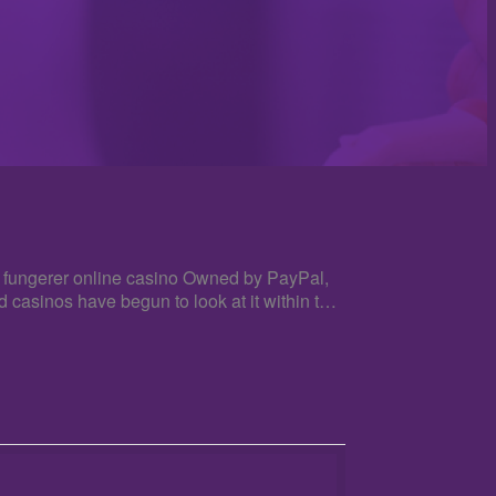
 fungerer online casino Owned by PayPal,
casinos have begun to look at it within the