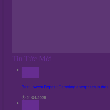
Tin Tức Mới
21
Th4
Best Lowest Deposit Gambling enterprises in the u
21/04/2025
21
Th4