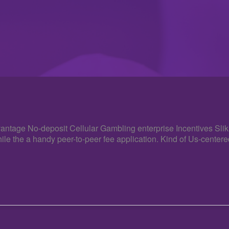
tage No-deposit Cellular Gambling enterprise Incentives Slik
 the a handy peer-to-peer fee application. Kind of Us-centered 
ht number, especially…