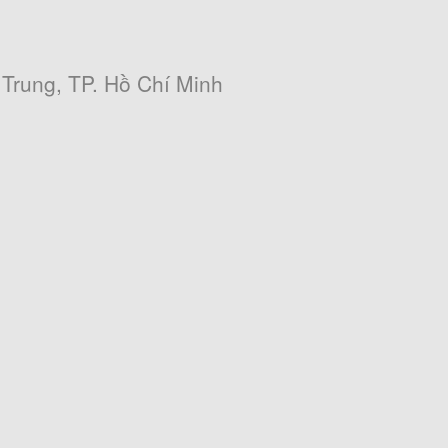
Trung, TP. Hồ Chí Minh