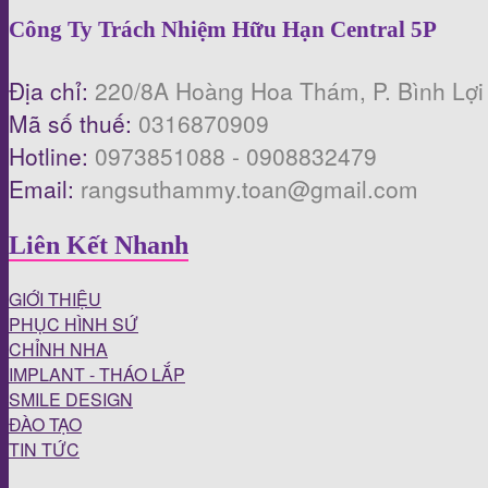
Công Ty Trách Nhiệm Hữu Hạn Central 5P
Địa chỉ:
220/8A Hoàng Hoa Thám, P. Bình Lợi 
Mã số thuế:
0316870909
Hotline:
0973851088 - 0908832479
Email:
rangsuthammy.toan@gmail.com
Liên Kết Nhanh
GIỚI THIỆU
PHỤC HÌNH SỨ
CHỈNH NHA
IMPLANT - THÁO LẮP
SMILE DESIGN
ĐÀO TẠO
TIN TỨC